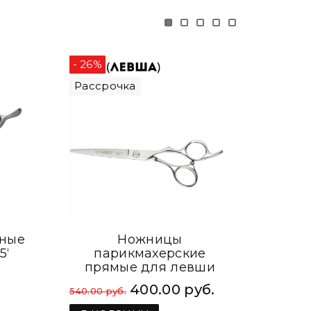
- 26%
- 13%
Рассрочка
Расс
чные
Ножницы
П
5‘
парикмахерские
ножн
прямые для левши
п
Kiepe Monster Cut 6,5
400.00 руб.
540.00 руб.
323.00 