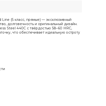
ine (5 класс, прямые)
— эксклюзивный
во, долговечность и оригинальный дизайн.
less Steel 440C с твёрдостью 58–60 HRC,
аточку, что обеспечивает идеальную остроту
сти