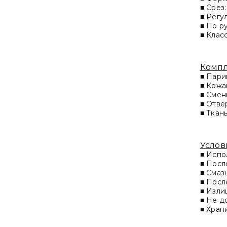
Одноразовые простыни
■ Срез
■ Регу
Одноразовые салфетки
■ По р
■ Клас
Одноразовые трусы
Пеньюары
Комп
■ Пари
Фольга для мелирования,
■ Кожа
окрашивания волос и
■ Смен
маникюра
■ Отвё
■ Ткан
Чехлы
Услов
■ Испо
■ Посл
■ Смаз
■ Посл
■ Изли
■
Не д
■ Хран