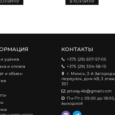
КОРЗИНУ
В КОРЗИНУ
ОРМАЦИЯ
КОНТАКТЫ
 и уценка
+375 (29) 607-57-05
вка и оплата
+375 (29) 304-58-15
ат и обмен
г. Минск, 3-й Загород
переулок, дом 4В, 3 этаж
тия
301
jetway.4b@gmail.com
кты
Пн-Пт с 09.00 до 18.00
ды
выходной
ика
денциальности