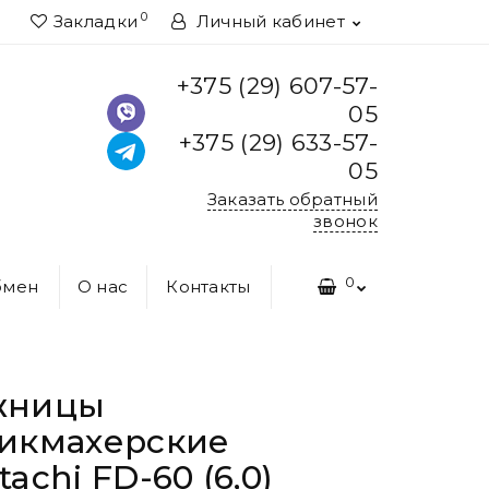
0
Закладки
Личный кабинет
+375 (29) 607-57-
05
+375 (29) 633-57-
05
Заказать обратный
звонок
0
бмен
О нас
Контакты
жницы
икмахерские
achi FD-60 (6,0)