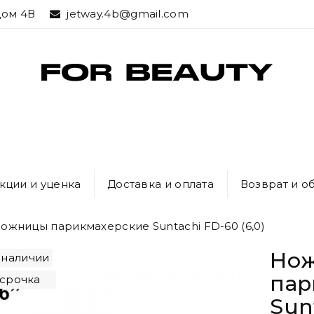
дом 4В
jetway.4b@gmail.com
кции и уценка
Доставка и оплата
Возврат и о
ожницы парикмахерские Suntachi FD-60 (6,0)
Но
 наличии
пар
срочка
Sunt