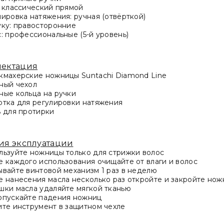
: классический прямой
лировка натяжения: ручная (отвёрткой)
уку: правосторонние
с: профессиональные (5-й уровень)
лектация
кмахерские ножницы Suntachi Diamond Line
ный чехол
ные кольца на ручки
ртка для регулировки натяжения
ь для протирки
ия эксплуатации
льзуйте ножницы только для стрижки волос
е каждого использования очищайте от влаги и волос
ывайте винтовой механизм 1 раз в неделю
е нанесения масла несколько раз откройте и закройте но
шки масла удаляйте мягкой тканью
опускайте падения ножниц
ите инструмент в защитном чехле