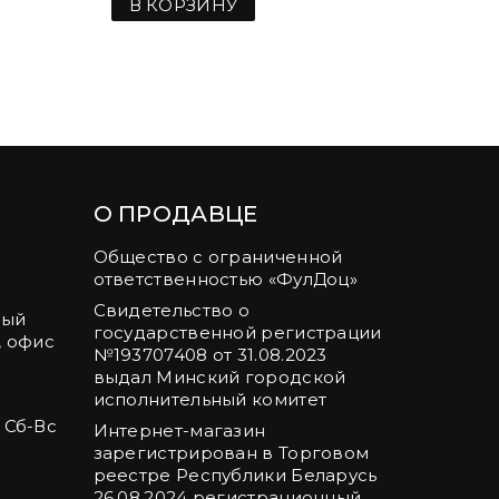
В КОРЗИНУ
В К
О ПРОДАВЦЕ
Общество с ограниченной
ответственностью «ФулДоц»
Свидетельство о
ный
государственной регистрации
, офис
№‎193707408 от 31.08.2023
выдал Минский городской
исполнительный комитет
, Сб-Вс
Интернет-магазин
зарегистрирован в Торговом
реестре Республики Беларусь
26.08.2024 регистрационный