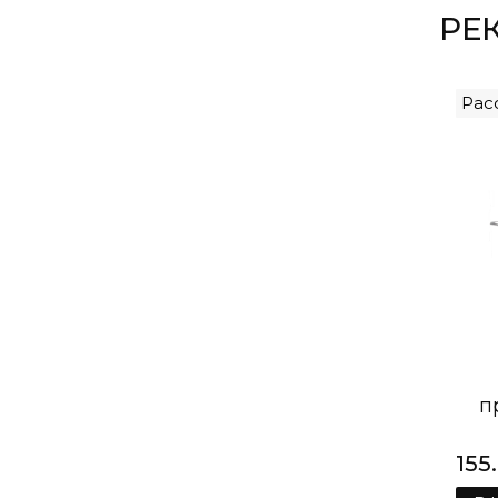
РЕ
Рас
п
п
155