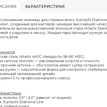
ИСАНИЕ
ХАРАКТЕРИСТИКИ
сиональные ножницы для стрижки волос Suntachi Diamond L
мент, созданный для мастеров, ценящих высочайшее качест
влены из высококачественной японской стали Hitachi Stain
ивой к коррозии и износу. Каждая пара проходит ручную з
ность реза.
нности
ская сталь Hitachi 440C (твёрдость 58–60 HRC)
ая заточка полотен — максимальная острота и точность
торонняя заточка — оба полотна имеют супер-острый рез
ые ручки — классическая форма для контроля и стабильно
инальный премиальный дизайн
румент 5-го профессионального класса
теристики
 полотен: 5.5" / 6.0" (зависит от модели)
я: Suntachi Diamond Line
а: прямые ручки