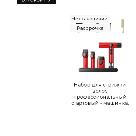
Нет в наличии
Рассрочка
Набор для стрижки
волос
профессиональный
стартовый - машинка,
триммер, шейвер и
фен VGR , ножницы
прямые и
филировочные, 2
расчески,