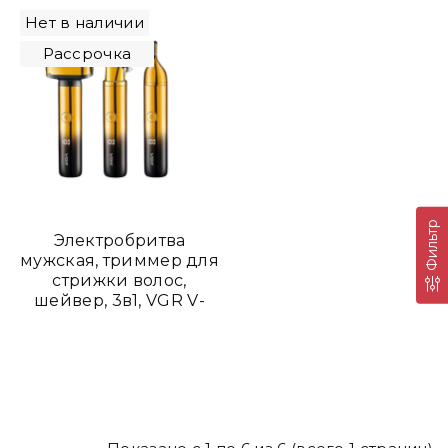
пульверизатор
Нет в наличии
Рассрочка
Фильтр
Электробритва
мужская, триммер для
стрижки волос,
шейвер, 3в1, VGR V-
367