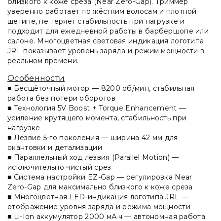
близкого к коже среза (Near Zero-Gap). Триммер
уверенно работает по жёстким волосам и плотной
щетине, не теряет стабильность при нагрузке и
подходит для ежедневной работы в барбершопе или
салоне. Многоцветная световая индикация логотипа
JRL показывает уровень заряда и режим мощности в
реальном времени.
Особенности
■ Бесщёточный мотор — 8200 об/мин, стабильная
работа без потери оборотов
■ Технология 5V Boost + Torque Enhancement —
усиление крутящего момента, стабильность при
нагрузке
■ Лезвие 5-го поколения — ширина 42 мм для
окантовки и детализации
■ Параллельный ход лезвия (Parallel Motion) —
исключительно чистый срез
■ Система настройки EZ-Gap — регулировка Near
Zero-Gap для максимально близкого к коже среза
■ Многоцветная LED-индикация логотипа JRL —
отображение уровня заряда и режима мощности
■ Li-Ion аккумулятор 2000 мА·ч — автономная работа