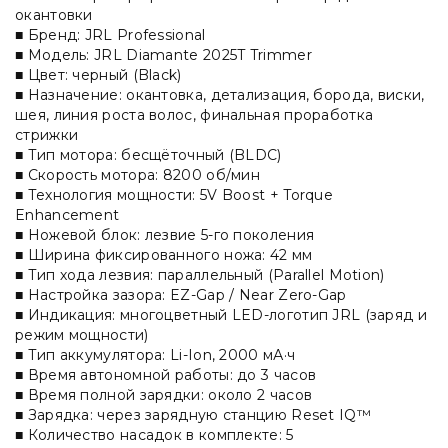
окантовки
■ Бренд: JRL Professional
■ Модель: JRL Diamante 2025T Trimmer
■ Цвет: черный (Black)
■ Назначение: окантовка, детализация, борода, виски,
шея, линия роста волос, финальная проработка
стрижки
■ Тип мотора: бесщёточный (BLDC)
■ Скорость мотора: 8200 об/мин
■ Технология мощности: 5V Boost + Torque
Enhancement
■ Ножевой блок: лезвие 5-го поколения
■ Ширина фиксированного ножа: 42 мм
■ Тип хода лезвия: параллельный (Parallel Motion)
■ Настройка зазора: EZ-Gap / Near Zero-Gap
■ Индикация: многоцветный LED-логотип JRL (заряд и
режим мощности)
■ Тип аккумулятора: Li-Ion, 2000 мА·ч
■ Время автономной работы: до 3 часов
■ Время полной зарядки: около 2 часов
■ Зарядка: через зарядную станцию Reset IQ™
■ Количество насадок в комплекте: 5