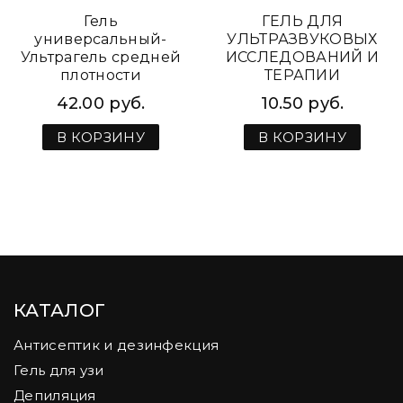
Гель
ГЕЛЬ ДЛЯ
универсальный-
УЛЬТРАЗВУКОВЫХ
Ультрагель средней
ИССЛЕДОВАНИЙ И
плотности
ТЕРАПИИ
бесцветный ( 5 л )
УЛЬТРАГЕЛЬ,
42.00 руб.
10.50 руб.
СРЕДНЕЙ
ВЯЗКОСТИ,БЕСЦВЕТН
В КОРЗИНУ
В КОРЗИНУ
1 КГ
КАТАЛОГ
Антисептик и дезинфекция
Гель для узи
Депиляция